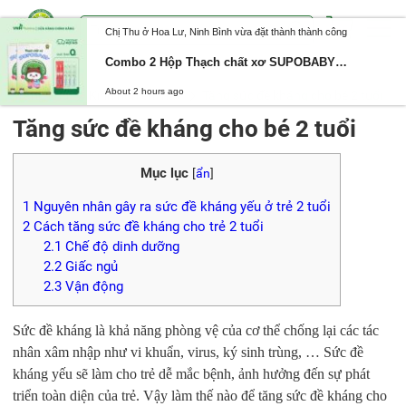
Trang chủ
Kinh nghiệm hay
Tăng sức đề kháng cho bé 2 tuổi
Chị Thu ở Hoa Lư, Ninh Bình vừa đặt thành thành công
Tăng sức đề kháng cho bé 2 tuổi
Combo 2 Hộp Thạch chất xơ SUPOBABY 5IN1 hỗ trợ nhuận tràng, giảm táo bón ở trẻ
Mục lục
[
ẩn
]
About 2 hours ago
1
Nguyên nhân gây ra sức đề kháng yếu ở trẻ 2 tuổi
2
Cách tăng sức đề kháng cho trẻ 2 tuổi
2.1
Chế độ dinh dưỡng
2.2
Giấc ngủ
2.3
Vận động
Sức đề kháng là khả năng phòng vệ của cơ thể chống lại các tác
nhân xâm nhập như vi khuẩn, virus, ký sinh trùng, … Sức đề
kháng yếu sẽ làm cho trẻ dễ mắc bệnh, ảnh hưởng đến sự phát
triển toàn diện của trẻ. Vậy làm thế nào để tăng sức đề kháng cho