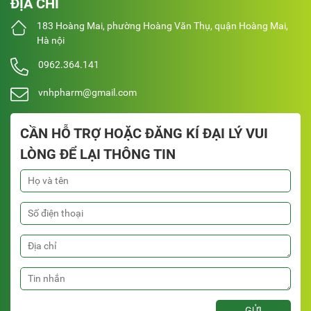
ĐỊA CHỈ
183 Hoàng Mai, phường Hoàng Văn Thụ, quận Hoàng Mai,
Hà nội
0962.364.141
vnhpharm@gmail.com
CẦN HỖ TRỢ HOẶC ĐĂNG KÍ ĐẠI LÝ VUI
LÒNG ĐỂ LẠI THÔNG TIN