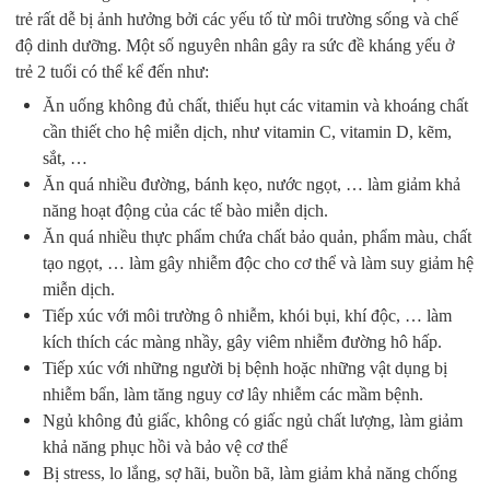
trẻ rất dễ bị ảnh hưởng bởi các yếu tố từ môi trường sống và chế
độ dinh dưỡng. Một số nguyên nhân gây ra sức đề kháng yếu ở
trẻ 2 tuổi có thể kể đến như:
Ăn uống không đủ chất, thiếu hụt các vitamin và khoáng chất
cần thiết cho hệ miễn dịch, như vitamin C, vitamin D, kẽm,
sắt, …
Ăn quá nhiều đường, bánh kẹo, nước ngọt, … làm giảm khả
năng hoạt động của các tế bào miễn dịch.
Ăn quá nhiều thực phẩm chứa chất bảo quản, phẩm màu, chất
tạo ngọt, … làm gây nhiễm độc cho cơ thể và làm suy giảm hệ
miễn dịch.
Tiếp xúc với môi trường ô nhiễm, khói bụi, khí độc, … làm
kích thích các màng nhầy, gây viêm nhiễm đường hô hấp.
Tiếp xúc với những người bị bệnh hoặc những vật dụng bị
nhiễm bẩn, làm tăng nguy cơ lây nhiễm các mầm bệnh.
Ngủ không đủ giấc, không có giấc ngủ chất lượng, làm giảm
khả năng phục hồi và bảo vệ cơ thể
Bị stress, lo lắng, sợ hãi, buồn bã, làm giảm khả năng chống