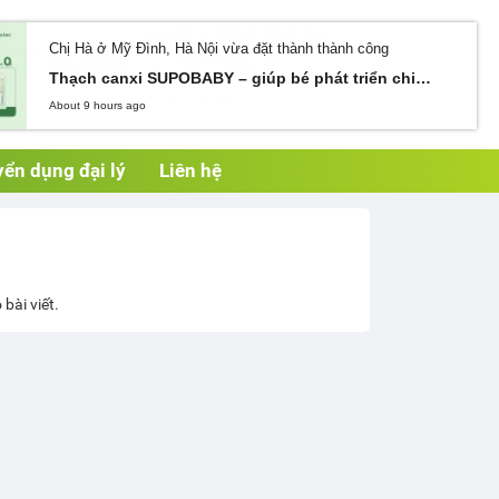
Hotline 0962.364.141
Chị Hà ở Mỹ Đình, Hà Nội vừa đặt thành thành công
Giỏ hàng (0)
Thạch canxi SUPOBABY – giúp bé phát triển chiều cao vượt trội, hỗ trợ xương và răng chắc khỏe, giảm nguy cơ còi xương
About 9 hours ago
ển dụng đại lý
Liên hệ
bài viết.