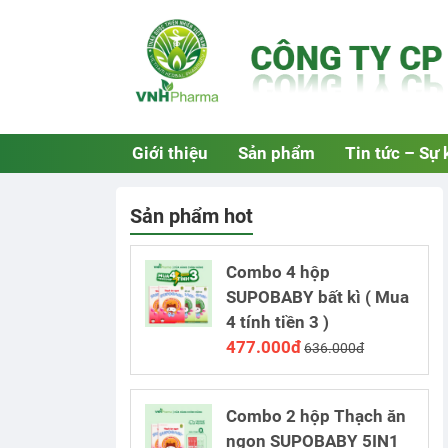
Giới thiệu
Sản phẩm
Tin tức – Sự 
Sản phẩm hot
Combo 4 hộp
SUPOBABY bất kì ( Mua
4 tính tiền 3 )
477.000đ
636.000đ
Combo 2 hộp Thạch ăn
ngon SUPOBABY 5IN1