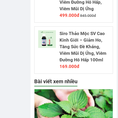
Viêm Đường Hô Hấp,
Viêm Mũi Dị Ứng
499.000đ
845.000đ
Siro Thảo Mộc SV Cao
Kinh Giới – Giảm Ho,
Tăng Sức Đề Kháng,
Viêm Mũi Dị Ứng, Viêm
Đường Hô Hấp 100ml
169.000đ
Bài viết xem nhiều