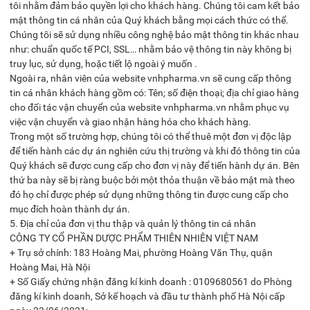
tôi nhằm đảm bảo quyền lợi cho khách hàng. Chúng tôi cam kết bảo
mật thông tin cá nhân của Quý khách bằng mọi cách thức có thể.
Chúng tôi sẽ sử dụng nhiều công nghệ bảo mật thông tin khác nhau
như: chuẩn quốc tế PCI, SSL… nhằm bảo vệ thông tin này không bị
truy lục, sử dụng, hoặc tiết lộ ngoài ý muốn .
Ngoài ra, nhân viên của website vnhpharma.vn sẽ cung cấp thông
tin cá nhân khách hàng gồm có: Tên; số điện thoại; địa chỉ giao hàng
cho đối tác vận chuyển của website vnhpharma.vn nhằm phục vụ
việc vận chuyển và giao nhận hàng hóa cho khách hàng.
Trong một số trường hợp, chúng tôi có thể thuê một đơn vị độc lập
để tiến hành các dự án nghiên cứu thị trường và khi đó thông tin của
Quý khách sẽ được cung cấp cho đơn vị này để tiến hành dự án. Bên
thứ ba này sẽ bị ràng buộc bởi một thỏa thuận về bảo mật mà theo
đó họ chỉ được phép sử dụng những thông tin được cung cấp cho
mục đích hoàn thành dự án.
5. Địa chỉ của đơn vị thu thập và quản lý thông tin cá nhân
CÔNG TY CỔ PHẦN DƯỢC PHẨM THIÊN NHIÊN VIỆT NAM
+ Trụ sở chính: 183 Hoàng Mai, phường Hoàng Văn Thụ, quận
Hoàng Mai, Hà Nội
+ Số Giấy chứng nhận đăng kí kinh doanh : 0109680561 do Phòng
đăng kí kinh doanh, Sở kế hoạch và đầu tư thành phố Hà Nội cấp