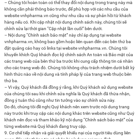
– Chúng tôi hoàn toàn có thể thay đổi nội dung trong trang này mà
không cần phải thông báo trước, để phù hợp với các nhu cầu của
website vnhpharma.vn cũng như nhu cầu và sự phản hồi từ khách
hàng nếu có. Khi cập nhật nội dung chính sách này, chúng tôi sẽ
chỉnh sửa lại thời gian “Cập nhật lần cuối” bên dưới.
– Nội dung “Chính sách bảo mật” này chỉ áp dụng tại website
vnhpharma.vn, không bao gồm hoặc liên quan đến các bên thứ ba
đặt quảng cáo hay có links tại website vnhpharma.vn. Chúng tôi
khuyến khích Quý khách đọc kỹ chính sách An toàn và Bảo mật của
các trang web của bên thứ ba trước khi cung cấp thông tin cá nhân
cho các trang web đó. Chúng tôi không chịu trách nhiệm dưới bất kỳ
hình thức nào về nội dung và tính pháp lý của trang web thuộc bên
thứ ba.
– Vì vậy, Quý khách đã đồng ý rằng, khi Quý khách sử dụng website
của chúng tôi sau khi chỉnh sửa nghĩa là Quý khách đã thừa nhận,
đồng ý tuân thủ cũng như tin tưởng vào sự chỉnh sửa này.
Do đó, chúng tôi đề nghị Quý khách nên xem trước nội dung trang
này trước khi truy cập các nội dung khác trên website cũng như Quý
khách nên đọc và tham khảo kỹ nội dung “Chính sách bảo mật” của
từng website mà Quý khách đang truy cập.
9. Cơ chế tiếp nhận và giải quyết khiếu nại của người tiêu dùng liên