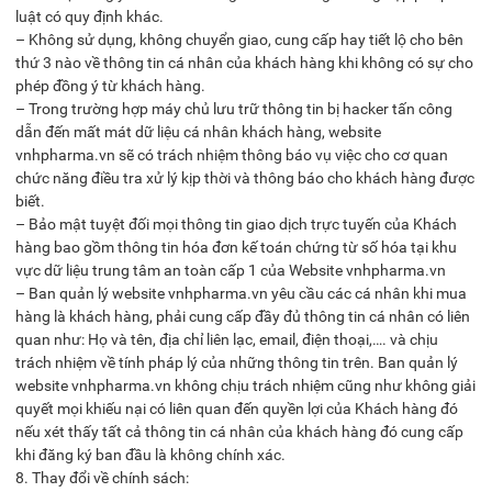
luật có quy định khác.
– Không sử dụng, không chuyển giao, cung cấp hay tiết lộ cho bên
thứ 3 nào về thông tin cá nhân của khách hàng khi không có sự cho
phép đồng ý từ khách hàng.
– Trong trường hợp máy chủ lưu trữ thông tin bị hacker tấn công
dẫn đến mất mát dữ liệu cá nhân khách hàng, website
vnhpharma.vn sẽ có trách nhiệm thông báo vụ việc cho cơ quan
chức năng điều tra xử lý kịp thời và thông báo cho khách hàng được
biết.
– Bảo mật tuyệt đối mọi thông tin giao dịch trực tuyến của Khách
hàng bao gồm thông tin hóa đơn kế toán chứng từ số hóa tại khu
vực dữ liệu trung tâm an toàn cấp 1 của Website vnhpharma.vn
– Ban quản lý website vnhpharma.vn yêu cầu các cá nhân khi mua
hàng là khách hàng, phải cung cấp đầy đủ thông tin cá nhân có liên
quan như: Họ và tên, địa chỉ liên lạc, email, điện thoại,…. và chịu
trách nhiệm về tính pháp lý của những thông tin trên. Ban quản lý
website vnhpharma.vn không chịu trách nhiệm cũng như không giải
quyết mọi khiếu nại có liên quan đến quyền lợi của Khách hàng đó
nếu xét thấy tất cả thông tin cá nhân của khách hàng đó cung cấp
khi đăng ký ban đầu là không chính xác.
8. Thay đổi về chính sách: