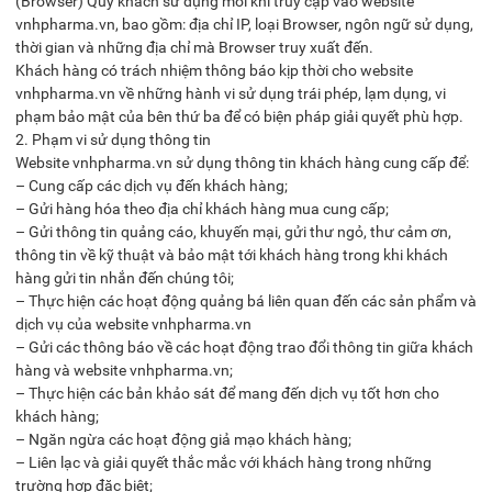
(Browser) Quý khách sử dụng mỗi khi truy cập vào website
vnhpharma.vn, bao gồm: địa chỉ IP, loại Browser, ngôn ngữ sử dụng,
thời gian và những địa chỉ mà Browser truy xuất đến.
Khách hàng có trách nhiệm thông báo kịp thời cho website
vnhpharma.vn về những hành vi sử dụng trái phép, lạm dụng, vi
phạm bảo mật của bên thứ ba để có biện pháp giải quyết phù hợp.
2. Phạm vi sử dụng thông tin
Website vnhpharma.vn sử dụng thông tin khách hàng cung cấp để:
– Cung cấp các dịch vụ đến khách hàng;
– Gửi hàng hóa theo địa chỉ khách hàng mua cung cấp;
– Gửi thông tin quảng cáo, khuyến mại, gửi thư ngỏ, thư cảm ơn,
thông tin về kỹ thuật và bảo mật tới khách hàng trong khi khách
hàng gửi tin nhắn đến chúng tôi;
– Thực hiện các hoạt động quảng bá liên quan đến các sản phẩm và
dịch vụ của website vnhpharma.vn
– Gửi các thông báo về các hoạt động trao đổi thông tin giữa khách
hàng và website vnhpharma.vn;
– Thực hiện các bản khảo sát để mang đến dịch vụ tốt hơn cho
khách hàng;
– Ngăn ngừa các hoạt động giả mạo khách hàng;
– Liên lạc và giải quyết thắc mắc với khách hàng trong những
trường hợp đặc biệt;