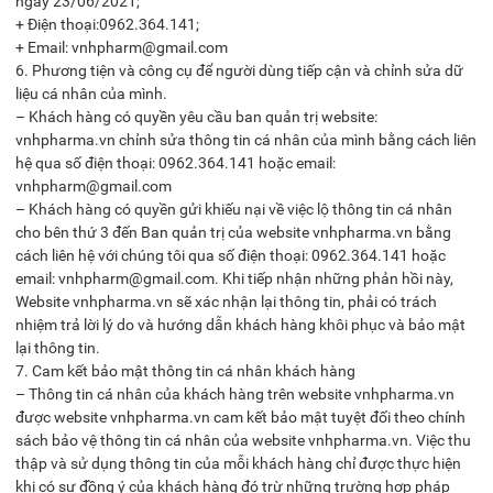
ngày 23/06/2021;
+ Điện thoại:0962.364.141;
+ Email: vnhpharm@gmail.com
6. Phương tiện và công cụ để người dùng tiếp cận và chỉnh sửa dữ
liệu cá nhân của mình.
– Khách hàng có quyền yêu cầu ban quản trị website:
vnhpharma.vn chỉnh sửa thông tin cá nhân của mình bằng cách liên
hệ qua số điện thoại: 0962.364.141 hoặc email:
vnhpharm@gmail.com
– Khách hàng có quyền gửi khiếu nại về việc lộ thông tin cá nhân
cho bên thứ 3 đến Ban quản trị của website vnhpharma.vn bằng
cách liên hệ với chúng tôi qua số điện thoại: 0962.364.141 hoặc
email: vnhpharm@gmail.com. Khi tiếp nhận những phản hồi này,
Website vnhpharma.vn sẽ xác nhận lại thông tin, phải có trách
nhiệm trả lời lý do và hướng dẫn khách hàng khôi phục và bảo mật
lại thông tin.
7. Cam kết bảo mật thông tin cá nhân khách hàng
– Thông tin cá nhân của khách hàng trên website vnhpharma.vn
được website vnhpharma.vn cam kết bảo mật tuyệt đối theo chính
sách bảo vệ thông tin cá nhân của website vnhpharma.vn. Việc thu
thập và sử dụng thông tin của mỗi khách hàng chỉ được thực hiện
khi có sự đồng ý của khách hàng đó trừ những trường hợp pháp