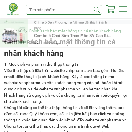
Chị Hà ở Đan Phượng, Hà Nội vừa đặt thành thành
công
Combo 5 Chai Siro Thảo Mộc SV Cao Kinh Giới – Giảm Ho, Tăng Sức Đề Kháng, Giảm Viêm Đường Hô Hấp, Viêm Mũi Dị Ứng
Trang chủ
Chính sách bảo mật thông tin cá nhân khách hàng
About 8 hours ago
Chính sách bảo mật thông tin cá
nhân khách hàng
1. Mục đích và phạm vi thu thập thông tin
Việc thu thập dữ liệu trên website vnhpharma.vn bao gồm: Họ tên,
email, điện thoại, địa chỉ khách hàng. Đây là các thông tin mà
website vnhpharma.vn cần khách hàng cung cấp bắt buộc khi sử
dụng dịch vụ và để website vnhpharma.vn liên hệ xác nhận khi
khách hàng sử dụng dịch vụ của chúng tôi nhằm đảm bảo quyền lợi
cho cho khách hàng.
Chúng tôi cũng có thể thu thập thông tin về số lần viếng thăm, bao
gồm số trang Quý khách xem, số links (liên kết) bạn click và những
thông tin khác liên quan đến việc kết nối đến website vnhpharma.vn.
Chúng tôi cũng thu thập các thông tin mà trình duyệt Web