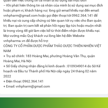
quan đến việc thông tin cá nhân bị sử dụng sai mục đích
– Khi phát hiên thông tin cá nhân của mình bị sử dụng sai mục đích
hoặc phạm vi, khách hàng vui ̣ lòng gửi email khiếu nại đến email:
vnhpharm@gmail.com hoặc gọi điện thoại tới 0962.364.141 để
khiếu nại và cung cấp chứng cứ liên quan tới vụ viêc cho Ban quản ̣
trị. Ban quản trị cam kết sẽ phản hồi ngay lập tức hoặc muộn nhất
là trong vòng 48 giờ làm việc kể từ thời điểm nhận được khiếu nại.
Mọi vướng mắc Quý khách vui lòng liên hệ đến Website
vnhpharma.vn để được hỗ trợ:
CÔNG TY CỔ PHẦN DƯỢC PHẨM THẢO DƯỢC THIÊN NHIÊN VIỆT
NAM
+ Trụ sở chính: 183 Hoàng Mai, phường Hoàng Văn Thụ, quận
Hoàng Mai, Hà Nội
+ Số Giấy chứng nhận đăng kí kinh doanh : 0109349014 do Sở Kế
hoạch và Đầu tư Thành phố Hà Nội cấp ngày 24 tháng 02 năm
2022
+ Điện thoại: 0962.364.141
+ Email: vnhpharm@gmail.com