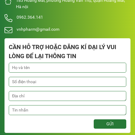
183 Hoàng Mai, phường Hoàng Văn Thụ, quận Hoàng Mai,
Hà nội
0962.364.141
vnhpharm@gmail.com
CẦN HỖ TRỢ HOẶC ĐĂNG KÍ ĐẠI LÝ VUI
LÒNG ĐỂ LẠI THÔNG TIN