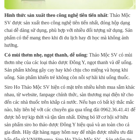
Hình thức sản xuất theo công nghệ tiên tiến nhất
: Thảo Mộc
SV được sản xuất theo công nghệ tiên tiến nhất, đóng hộp dạng
chai dễ dàng sử dụng, phù hợp với nhiều đối tượng sử dụng. Sản
phẩm có thể mang theo khi đi du lịch hay đi học mà không ảnh
hưởng.
Có mùi thơm nhẹ, ngọt thanh, dễ uống
: Thảo Mộc SV có mùi
thơm nhẹ của các loại thảo dược Đông Y, ngọt thanh và dễ uống.
Sản phẩm không gây cay hay khó chịu cho miệng và họng khi
uống. Sản phẩm khiến trẻ không còn nỗi sợ hãi khi uống thuốc.
Siro Ho Thảo Mộc SV hiện có mặt trên nhiều kênh mua sắm khác
nhau, từ website, fanpage chính thức, sàn thương mại điện tử cho
đến các nhà thuốc trên khắp cả nước. Nếu bạn có bất kỳ thắc mắc
nào, hãy liên hệ với các chuyên gia qua tổng đài 0962.36.41.41 để
được hỗ trợ kịp thời và tận tâm nhất. Đừng bỏ lỡ cơ hội sở hữu
sản phẩm siro ho thảo dược Đông Y hiệu quả và an toàn cho cả
gia đình. Hãy đặt hàng ngay hôm nay để nhận được nhiều ưu đãi
hấp dẫn từ VNHPharma. Siro Ho Thảo Mộc SV – Sản phẩm tin