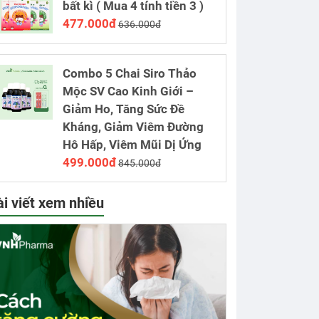
bất kì ( Mua 4 tính tiền 3 )
477.000đ
636.000đ
Combo 5 Chai Siro Thảo
Mộc SV Cao Kinh Giới –
Giảm Ho, Tăng Sức Đề
Kháng, Giảm Viêm Đường
Hô Hấp, Viêm Mũi Dị Ứng
499.000đ
845.000đ
ài viết xem nhiều