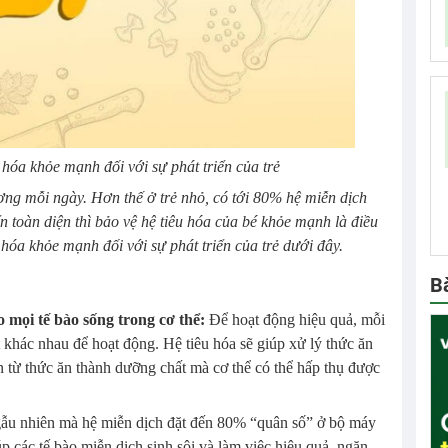
u hóa khỏe mạnh đối với sự phát triển của trẻ
ợng mỗi ngày. Hơn thế ở trẻ nhỏ, có tới 80% hệ miễn dịch
ển toàn diện thì bảo vệ hệ tiêu hóa của bé khỏe mạnh là điều
u hóa khỏe mạnh đối với sự phát triển của trẻ dưới đây.
B
 mọi tế bào sống trong cơ thể:
Để hoạt động hiệu quả, mỗi
khác nhau để hoạt động. Hệ tiêu hóa sẽ giúp xử lý thức ăn
n từ thức ăn thành dưỡng chất mà cơ thể có thể hấp thụ được
gẫu nhiên mà hệ miễn dịch đặt đến 80% “quân số” ở bộ máy
p các tế bào miễn dịch sinh sôi và làm việc hiệu quả, ngăn