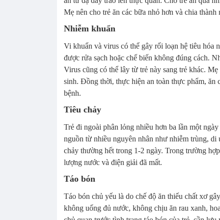
ăn từ dạ dày trào lên thực quản. Cho trẻ ăn quá nh
Mẹ nên cho trẻ ăn các bữa nhỏ hơn và chia thành 
Nhiễm khuẩn
Vi khuẩn và virus có thể gây rối loạn hệ tiêu hóa n
được rửa sạch hoặc chế biến không đúng cách. Nhi
Virus cũng có thể lây từ trẻ này sang trẻ khác. Mẹ 
sinh. Đồng thời, thực hiện an toàn thực phẩm, ăn c
bệnh.
Tiêu chảy
Trẻ đi ngoài phân lỏng nhiều hơn ba lần một ngày l
nguồn từ nhiều nguyên nhân như nhiễm trùng, di
chảy thường hết trong 1-2 ngày. Trong trường hợp
lượng nước và điện giải đã mất.
Táo bón
Táo bón chủ yếu là do chế độ ăn thiếu chất xơ gây
không uống đủ nước, không chịu ăn rau xanh, ho
chủ quan trước tình trạng táo bón của trẻ, cần lưu