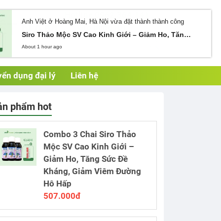
Hotline 0962.364.141
Giỏ hàng (0)
ển dụng đại lý
Liên hệ
ản phẩm hot
Combo 3 Chai Siro Thảo
Mộc SV Cao Kinh Giới –
Giảm Ho, Tăng Sức Đề
Kháng, Giảm Viêm Đường
Hô Hấp
507.000đ