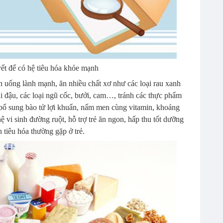
yết để có hệ tiêu hóa khỏe mạnh
ăn uống lành mạnh, ăn nhiều chất xơ như
các loại rau xanh
i đậu, các loại ngũ cốc, bưởi, cam…
, tránh các thực phẩm
 bổ sung bào tử lợi khuẩn, nấm men cùng vitamin, khoáng
hệ vi sinh đường ruột, hỗ trợ trẻ ăn ngon, hấp thu tốt dưỡng
n tiêu hóa thường gặp ở trẻ.