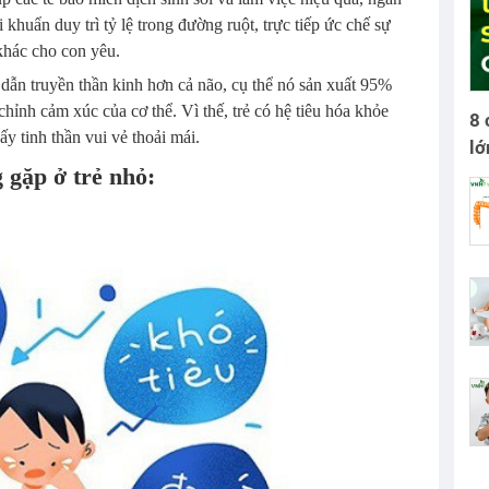
khuẩn duy trì tỷ lệ trong đường ruột, trực tiếp ức chế sự
 khác cho con yêu.
t dẫn truyền thần kinh hơn cả não, cụ thể nó sản xuất 95%
chỉnh cảm xúc của cơ thể. Vì thế, trẻ có hệ tiêu hóa khỏe
8 
 tinh thần vui vẻ thoải mái.
lớ
g gặp ở trẻ nhỏ: