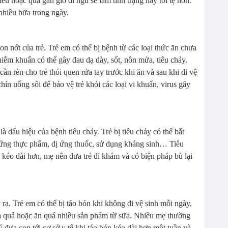
iều hoặc quá gần giờ đi ngủ sẽ làm tình trạng này tồi tệ hơn.
nhiều bữa trong ngày.
on nớt của trẻ. Trẻ em có thể bị bệnh từ các loại thức ăn chưa
ễm khuẩn có thể gây đau dạ dày, sốt, nôn mửa, tiêu chảy.
cần rèn cho trẻ thói quen rửa tay trước khi ăn và sau khi đi vệ
hín uống sôi để bảo vệ trẻ khỏi các loại vi khuẩn, virus gây
à dấu hiệu của bệnh tiêu chảy. Trẻ bị tiêu chảy có thể bắt
 ứng thực phẩm, dị ứng thuốc, sử dụng kháng sinh… Tiêu
 kéo dài hơn, mẹ nên đưa trẻ đi khám và có biện pháp bù lại
 ra. Trẻ em có thể bị táo bón khi không đi vệ sinh mỗi ngày,
a quả hoặc ăn quá nhiều sản phẩm từ sữa. Nhiều mẹ thường
 ý đưa con tới cơ sở y tế khi táo bón kéo dài hơn một tuần và