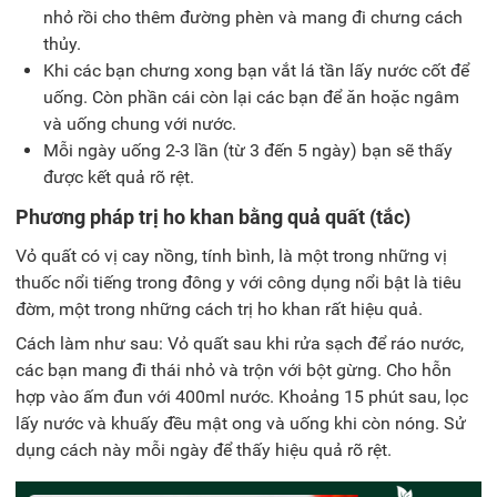
nhỏ rồi cho thêm đường phèn và mang đi chưng cách
thủy.
Khi các bạn chưng xong bạn vắt lá tần lấy nước cốt để
uống. Còn phần cái còn lại các bạn để ăn hoặc ngâm
và uống chung với nước.
Mỗi ngày uống 2-3 lần (từ 3 đến 5 ngày) bạn sẽ thấy
được kết quả rõ rệt.
Phương pháp trị ho khan bằng quả quất (tắc)
Vỏ quất có vị cay nồng, tính bình, là một trong những vị
thuốc nổi tiếng trong đông y với công dụng nổi bật là tiêu
đờm, một trong những
cách trị ho khan
rất hiệu quả.
Cách làm như sau
:
Vỏ quất sau khi rửa sạch để ráo nước,
các bạn mang đi thái nhỏ và trộn với bột gừng. Cho hỗn
hợp vào ấm đun với 400ml nước. Khoảng 15 phút sau, lọc
lấy nước và khuấy đều mật ong và uống khi còn nóng. Sử
dụng cách này mỗi ngày để thấy hiệu quả rõ rệt.