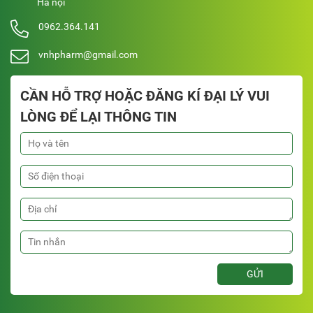
Hà nội
0962.364.141
vnhpharm@gmail.com
CẦN HỖ TRỢ HOẶC ĐĂNG KÍ ĐẠI LÝ VUI
LÒNG ĐỂ LẠI THÔNG TIN