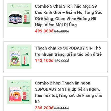
Combo 5 Chai Siro Thảo Mộc SV
Cao Kinh Giới – Giảm Ho, Tăng Sức
Đề Kháng, Giảm Viêm Đường Hô
Hấp, Viêm Mũi Dị Ứng
499.000đ
845.000đ
Thạch chất xơ SUPOBABY 5IN1 hỗ
trợ nhuận tràng, giảm táo bón ở trẻ
143.100đ
159.000đ
Combo 2 hộp Thạch ăn ngon
SUPOBABY 5IN1 giúp bé ăn ngon,
tiêu hóa tốt, tăng sức đề kháng cho
bé
286.200đ
318.000đ