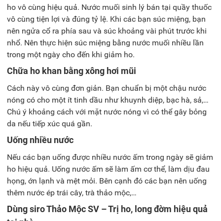
ho vô cùng hiệu quả. Nước muối sinh lý bán tại quầy thuốc
vô cùng tiện lợi và đúng tỷ lệ. Khi các bạn súc miệng, bạn
nên ngửa cổ ra phía sau và súc khoảng vài phút trước khi
nhổ. Nên thực hiện súc miệng bằng nước muối nhiều lần
trong một ngày cho đến khi giảm ho.
Chữa ho khan bằng xông hơi mũi
Cách này vô cùng đơn giản.
Bạn chuẩn bị một chậu nước
nóng có cho một ít tinh dầu như khuynh diệp, bạc hà, sả,…
Chú ý khoảng cách với mặt nước nóng vì có thể gây bỏng
da nếu tiếp xúc quá gần.
Uống nhiều nước
Nếu các bạn uống được nhiều nước ấm trong ngày sẽ giảm
ho hiệu quả.
Uống nước ấm sẽ làm ấm cơ thể, làm dịu đau
họng, ớn lạnh và mệt mỏi. Bên cạnh đó các bạn nên uống
thêm nước ép trái cây, trà thảo mộc,…
Dùng siro Thảo Mộc SV – Trị ho, long đờm hiệu quả