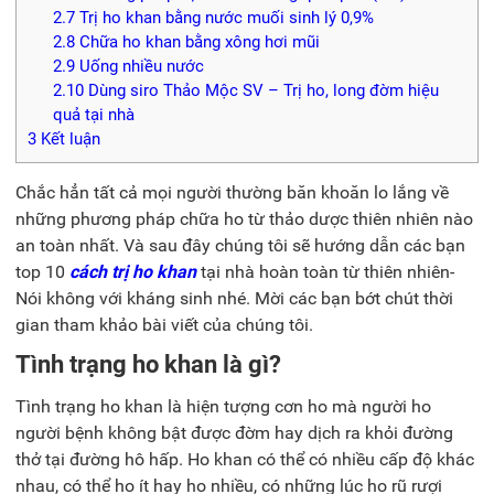
2.7
Trị ho khan bằng nước muối sinh lý 0,9%
2.8
Chữa ho khan bằng xông hơi mũi
2.9
Uống nhiều nước
2.10
Dùng siro Thảo Mộc SV – Trị ho, long đờm hiệu
quả tại nhà
3
Kết luận
Chắc hẳn tất cả mọi người thường băn khoăn lo lắng về
những phương pháp chữa ho từ thảo dược thiên nhiên nào
an toàn nhất. Và sau đây chúng tôi sẽ hướng dẫn các bạn
top 10
cách trị ho khan
tại nhà hoàn toàn từ thiên nhiên-
Nói không với kháng sinh nhé. Mời các bạn bớt chút thời
gian tham khảo bài viết của chúng tôi.
Tình trạng ho khan là gì?
Tình trạng h
o khan
là hiện tượng cơn ho mà người ho
người bệnh không bật được đờm hay dịch ra khỏi đường
thở tại đường hô hấp. Ho khan có thể có nhiều cấp độ khác
nhau, có thể ho ít hay ho nhiều, có những lúc ho rũ rượi