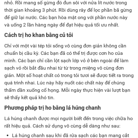
nhỏ. Rồi mang số gừng đó đun sôi với nửa lít nước trong
thời gian khoảng 3 phút. Rồi dùng rây để lọc phần bã gừng
để giữ lại nước. Các bạn hòa mật ong với phần nước này
và uống 2 lần hàng ngày để đạt hiệu quả tối ưu nhất.
Cách trị ho khan bằng củ tỏi
C
hỉ với một vài tép tỏi sống vô cùng đơn giản không cần
chuẩn bị cầu kỳ. Các bạn đã có thể trị được cơn ho của
mình. Các bạn chỉ cần lột sạch lớp vỏ ở bên ngoài để làm
sạch vỏ rồi bắt đầu nhai từ từ trong miệng vô cùng đơn
giản. Một số hoạt chất có trong tỏi tươi sẽ được tiết ra trong
quá trình nhai. Lúc này hãy nuốt các chất này để chúng
thấm dần xuống cổ họng. Mỗi ngày thực hiện vài lượt bạn
sẽ thấy kết quả khó tin.
Phương pháp trị ho bằng lá húng chanh
Lá húng chanh được mọi người biết đến trong việc chữa ho
rất hiệu quả
. Cách sử dụng vô cùng dễ dàng như sau:
Lá húng chanh sau khi đã rửa sạch các bạn mang cắt