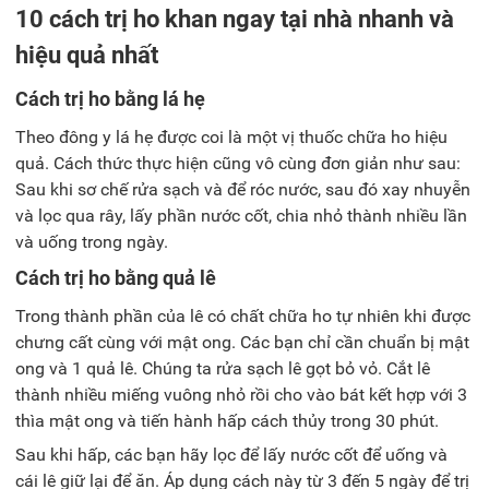
10 cách trị ho khan ngay tại nhà nhanh và
hiệu quả nhất
Cách trị ho bằng lá hẹ
Theo đông y lá hẹ được coi là một vị thuốc chữa ho hiệu
quả. Cách thức thực hiện cũng vô cùng đơn giản như sau:
Sau khi sơ chế rửa sạch và để róc nước, sau đó xay nhuyễn
và lọc qua rây, lấy phần nước cốt, chia nhỏ thành nhiều lần
và uống trong ngày.
Cách trị ho bằng quả lê
Trong thành phần của
lê có chất chữa ho tự nhiên khi được
chưng cất cùng với mật ong. Các bạn chỉ cần chuẩn bị mật
ong và 1 quả lê. Chúng ta rửa sạch lê gọt bỏ vỏ. Cắt lê
thành nhiều miếng vuông nhỏ rồi cho vào bát kết hợp với 3
thìa mật ong và tiến hành hấp cách thủy trong 30 phút.
Sau khi hấp, các bạn hãy lọc để lấy nước cốt để uống và
cái lê giữ lại để ăn. Áp dụng cách này từ 3 đến 5 ngày để trị