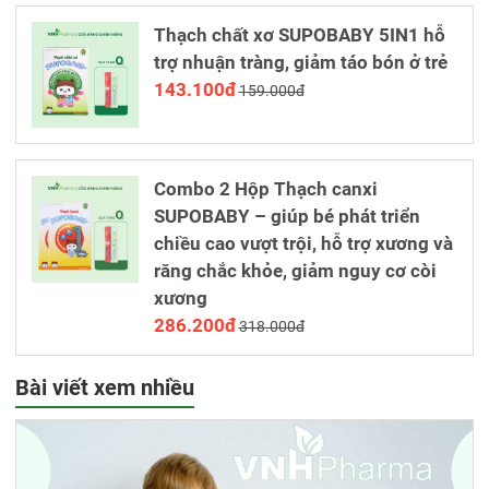
Thạch chất xơ SUPOBABY 5IN1 hỗ
trợ nhuận tràng, giảm táo bón ở trẻ
143.100đ
159.000đ
Combo 2 Hộp Thạch canxi
SUPOBABY – giúp bé phát triển
chiều cao vượt trội, hỗ trợ xương và
răng chắc khỏe, giảm nguy cơ còi
xương
286.200đ
318.000đ
Bài viết xem nhiều