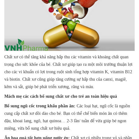
Chất xơ có thể tăng khả năng hấp thu các vitamin và khoáng chất quan
trọng cho sức khỏe của bé. Chất xơ giúp tạo ra một môi trường thuận lợi
cho các vi khuẩn có lợi trong ruột sinh tổng hợp vitamin K, vitamin B12
và biotin. Chất xơ cũng giúp tăng cường sự hấp thu của canxi, magiê,
kẽm và sắt, giúp bé phát triển xương, răng và máu.
Mách mẹ các cách bổ sung chất xơ cho trẻ an toàn hiệu quả
Bổ sung ngũ cốc trong khẩu phần ăn:
Các loại hạt, ngũ cốc là nguồn
cung cấp chất xơ dồi dào cho bé. Bạn có thể chế biến món ăn có thêm
đậu, khoai lang, ngô, hạt quinoa… 2-3 lần/ tuần để vừa giúp bé ngon
miệng, vừa bổ sung chất xơ hiệu quả.
Ăn hoa quả tốt hơn uống nước ép:
Chất xơ có nhiều trong vỏ và phần