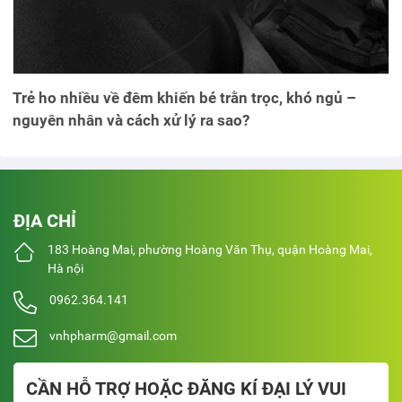
Trẻ ho nhiều về đêm khiến bé trằn trọc, khó ngủ –
nguyên nhân và cách xử lý ra sao?
ĐỊA CHỈ
183 Hoàng Mai, phường Hoàng Văn Thụ, quận Hoàng Mai,
Hà nội
0962.364.141
vnhpharm@gmail.com
CẦN HỖ TRỢ HOẶC ĐĂNG KÍ ĐẠI LÝ VUI