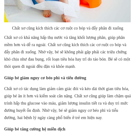
Chất xơ cũng kích thích các cơ ruột co bóp và đẩy phân đi xuống
Chất xơ có khả năng hấp thụ nước và tăng khối lượng phân, giúp phân
mềm hơn và dễ ra ngoài. Chất xơ cũng kích thích các cơ ruột co bóp và
đẩy phân đi xuống. Nhờ vậy, bé sẽ không phải gặp phải các triệu chứng
khó chịu như đau bụng, rối loạn tiêu hóa hay trĩ do táo bón. Bé sẽ có một
thói quen đi ngoài đều đặn và khỏe mạnh.
Giúp bé giảm nguy cơ béo phì và tiểu đường
Chất xơ có tác dụng làm giảm cảm giác đói và kéo dài thời gian tiêu hóa,
giúp bé ăn ít hơn và kiểm soát cân nặng. Chất xơ cũng giúp làm chậm quá
trình hấp thu glucose vào máu, giảm lượng insulin tiết ra và duy trì mức
đường huyết ổn định. Nhờ vậy, bé sẽ giảm nguy cơ béo phì và tiểu
đường, hai bệnh lý ngày càng phổ biến ở trẻ em hiện nay.
Giúp bé tăng cường hệ miễn dịch