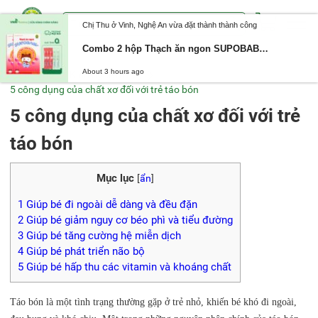
Chị Thu ở Vinh, Nghệ An vừa đặt thành thành công
Combo 2 hộp Thạch ăn ngon SUPOBABY 5IN1 giúp bé ăn ngon, tiêu hóa tốt, tăng sức đề kháng cho bé
About 3 hours ago
Trang chủ
Kinh nghiệm hay
5 công dụng của chất xơ đối với trẻ táo bón
5 công dụng của chất xơ đối với trẻ
táo bón
Mục lục
[
ẩn
]
1
Giúp bé đi ngoài dễ dàng và đều đặn
2
Giúp bé giảm nguy cơ béo phì và tiểu đường
3
Giúp bé tăng cường hệ miễn dịch
4
Giúp bé phát triển não bộ
5
Giúp bé hấp thu các vitamin và khoáng chất
Táo bón là một tình trạng thường gặp ở trẻ nhỏ, khiến bé khó đi ngoài,