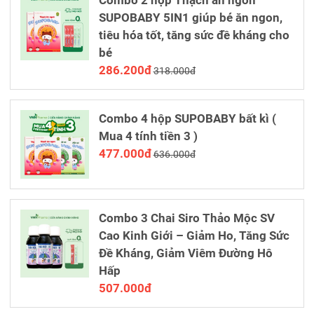
Combo 2 hộp Thạch ăn ngon
SUPOBABY 5IN1 giúp bé ăn ngon,
tiêu hóa tốt, tăng sức đề kháng cho
bé
286.200đ
318.000đ
Combo 4 hộp SUPOBABY bất kì (
Mua 4 tính tiền 3 )
477.000đ
636.000đ
Combo 3 Chai Siro Thảo Mộc SV
Cao Kinh Giới – Giảm Ho, Tăng Sức
Đề Kháng, Giảm Viêm Đường Hô
Hấp
507.000đ