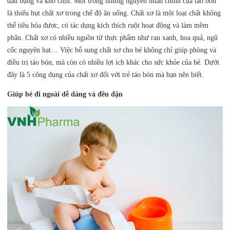
đau bụng và khó chịu. Một trong những nguyên nhân chính của táo bón
là thiếu hụt chất xơ trong chế độ ăn uống. Chất xơ là một loại chất không
thể tiêu hóa được, có tác dụng kích thích ruột hoạt động và làm mềm
phân. Chất xơ có nhiều nguồn từ thực phẩm như rau xanh, hoa quả, ngũ
cốc nguyên hạt… Việc bổ sung chất xơ cho bé không chỉ giúp phòng và
điều trị táo bón, mà còn có nhiều lợi ích khác cho sức khỏe của bé. Dưới
đây là 5 công dụng của chất xơ đối với trẻ táo bón mà bạn nên biết.
Giúp bé đi ngoài dễ dàng và đều đặn