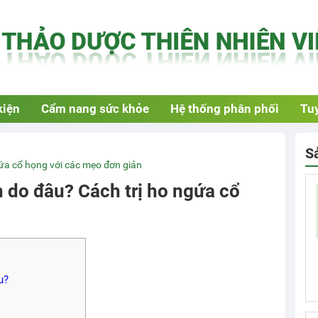
kiện
Cẩm nang sức khỏe
Hệ thống phân phối
Tuy
S
ứa cổ họng với các mẹo đơn giản
do đâu? Cách trị ho ngứa cổ
u?