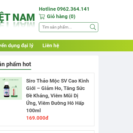
Hotline 0962.364.141
Giỏ hàng (0)
ển dụng đại lý
Liên hệ
ản phẩm hot
Siro Thảo Mộc SV Cao Kinh
Giới – Giảm Ho, Tăng Sức
Đề Kháng, Viêm Mũi Dị
Ứng, Viêm Đường Hô Hấp
100ml
169.000đ