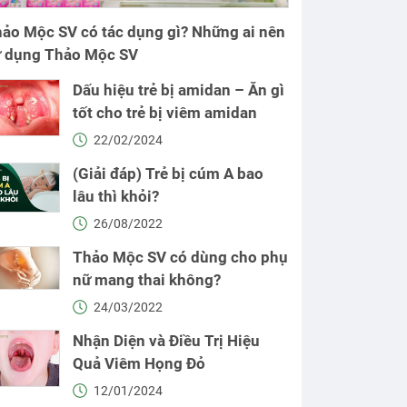
ảo Mộc SV có tác dụng gì? Những ai nên
ử dụng Thảo Mộc SV
Dấu hiệu trẻ bị amidan – Ăn gì
tốt cho trẻ bị viêm amidan
22/02/2024
(Giải đáp) Trẻ bị cúm A bao
lâu thì khỏi?
26/08/2022
Thảo Mộc SV có dùng cho phụ
nữ mang thai không?
24/03/2022
Nhận Diện và Điều Trị Hiệu
Quả Viêm Họng Đỏ
12/01/2024