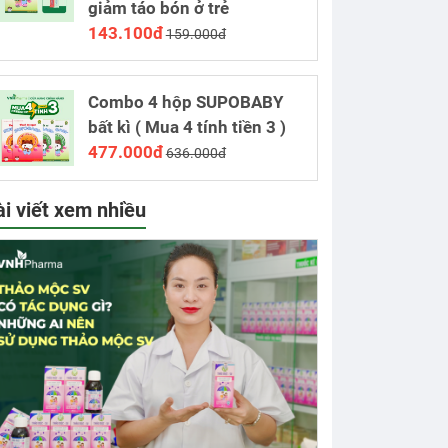
giảm táo bón ở trẻ
143.100đ
159.000đ
Combo 4 hộp SUPOBABY
bất kì ( Mua 4 tính tiền 3 )
477.000đ
636.000đ
ài viết xem nhiều