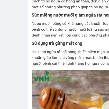
Cách trị ho ngứa cổ họng an toàn, đơn giản 
một số những phương pháp giúp trị ho ngứa 
Súc miệng nước muối giảm ngứa rát họ
Nước muối loãng có khả năng sát khuẩn, loạ
bệnh có thể sử dụng nước muối loãng súc miệ
Bệnh nhân nên kết hợp cùng các phương pháp
Sử dụng trà gừng mật ong
Ho khan ngứa rát cổ họng khiến niêm mạc họ
khuẩn giúp làm dịu vùng niêm mạc bị tổn thư
người bệnh cải thiện tình trạng ho ngứa cổ h