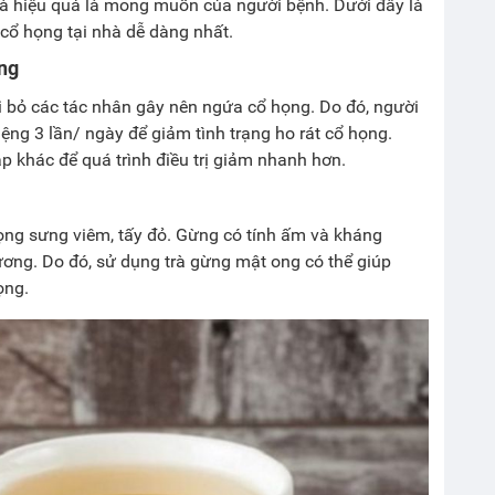
và hiệu quả là mong muốn của người bệnh. Dưới đây là
cổ họng tại nhà dễ dàng nhất.
ng
i bỏ các tác nhân gây nên ngứa cổ họng. Do đó, người
ng 3 lần/ ngày để giảm tình trạng ho rát cổ họng.
 khác để quá trình điều trị giảm nhanh hơn.
ng sưng viêm, tấy đỏ. Gừng có tính ấm và kháng
ơng. Do đó, sử dụng trà gừng mật ong có thể giúp
ọng.