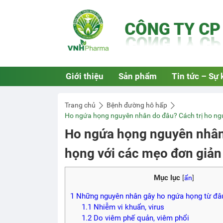
Giới thiệu
Sản phẩm
Tin tức – Sự 
Trang chủ
Bệnh đường hô hấp
Ho ngứa họng nguyên nhân do đâu? Cách trị ho ng
Ho ngứa họng nguyên nhân 
họng với các mẹo đơn giản
Mục lục
[
ẩn
]
1
Những nguyên nhân gây ho ngứa họng từ đâ
1.1
Nhiễm vi khuẩn, virus
1.2
Do viêm phế quản, viêm phổi