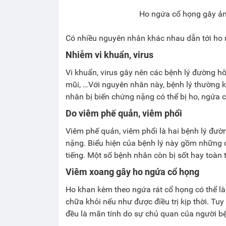
Ho ngứa cổ họng gây ản
Có nhiều nguyên nhân khác nhau dẫn tới ho 
Nhiễm vi khuẩn, virus
Vi khuẩn, virus gây nên các bệnh lý đường hô
mũi, …Với nguyên nhân này, bệnh lý thường kh
nhân bị biến chứng nặng có thể bị ho, ngứa c
Do viêm phế quản, viêm phổi
Viêm phế quản, viêm phổi là hai bệnh lý đườ
nặng. Biểu hiện của bệnh lý này gồm những c
tiếng. Một số bệnh nhân còn bị sốt hay toàn 
Viêm xoang gây ho ngứa cổ họng
Ho khan kèm theo ngứa rát cổ họng có thể là
chữa khỏi nếu như được điều trị kịp thời. Tu
đều là mãn tính do sự chủ quan của người b