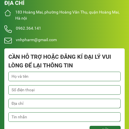
ĐỊA CHỈ
183 Hoàng Mai, phường Hoàng Văn Thụ, quận Hoàng Mai,
Hà nội
0962.364.141
vnhpharm@gmail.com
CẦN HỖ TRỢ HOẶC ĐĂNG KÍ ĐẠI LÝ VUI
LÒNG ĐỂ LẠI THÔNG TIN