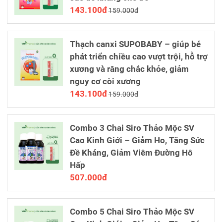
143.100đ
159.000đ
Thạch canxi SUPOBABY – giúp bé
phát triển chiều cao vượt trội, hỗ trợ
xương và răng chắc khỏe, giảm
nguy cơ còi xương
143.100đ
159.000đ
Combo 3 Chai Siro Thảo Mộc SV
Cao Kinh Giới – Giảm Ho, Tăng Sức
Đề Kháng, Giảm Viêm Đường Hô
Hấp
507.000đ
Combo 5 Chai Siro Thảo Mộc SV