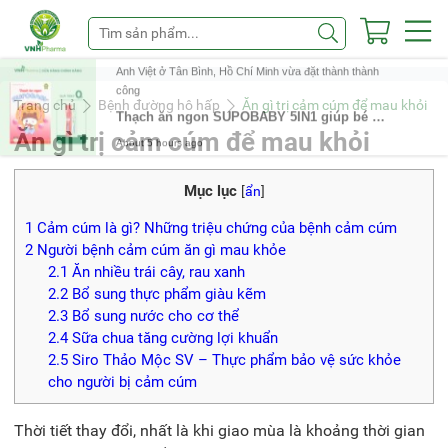
Trang chủ
Bệnh đường hô hấp
Ăn gì trị cảm cúm để mau khỏi
Ăn gì trị cảm cúm để mau khỏi
Mục lục
[
ẩn
]
1
Cảm cúm là gì? Những triệu chứng của bệnh cảm cúm
2
Người bệnh cảm cúm ăn gì mau khỏe
2.1
Ăn nhiều trái cây, rau xanh
2.2
Bổ sung thực phẩm giàu kẽm
2.3
Bổ sung nước cho cơ thể
2.4
Sữa chua tăng cường lợi khuẩn
2.5
Siro Thảo Mộc SV – Thực phẩm bảo vệ sức khỏe
cho người bị cảm cúm
Thời tiết thay đổi, nhất là khi giao mùa là khoảng thời gian