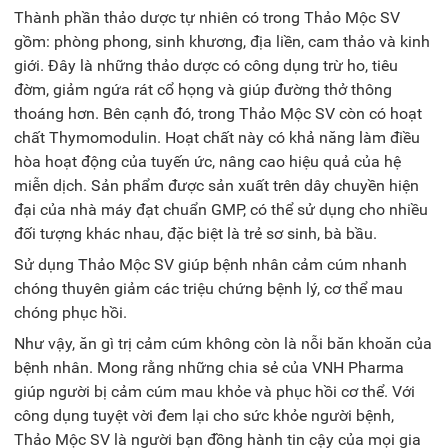
Thành phần thảo dược tự nhiên có trong Thảo Mộc SV
gồm: phòng phong, sinh khương, địa liền, cam thảo và kinh
giới. Đây là những thảo dược có công dụng trừ ho, tiêu
đờm, giảm ngứa rát cổ họng và giúp đường thở thông
thoáng hơn. Bên cạnh đó, trong Thảo Mộc SV còn có hoạt
chất Thymomodulin. Hoạt chất này có khả năng làm điều
hòa hoạt động của tuyến ức, nâng cao hiệu quả của hệ
miễn dịch. Sản phẩm được sản xuất trên dây chuyền hiện
đại của nhà máy đạt chuẩn GMP, có thể sử dụng cho nhiều
đối tượng khác nhau, đặc biệt là trẻ sơ sinh, bà bầu.
Sử dụng Thảo Mộc SV giúp bệnh nhân cảm cúm nhanh
chóng thuyên giảm các triệu chứng bệnh lý, cơ thể mau
chóng phục hồi.
Như vậy,
ăn gì trị cảm cúm
không còn là nỗi băn khoăn của
bệnh nhân. Mong rằng những chia sẻ của VNH Pharma
giúp người bị cảm cúm mau khỏe và phục hồi cơ thể. Với
công dụng tuyệt vời đem lại cho sức khỏe người bệnh,
Thảo Mộc SV là người bạn đồng hành tin cậy của mọi gia