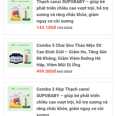
Thạch canxi SUPOBABY – giúp bé
phát triển chiều cao vượt trội, hỗ trợ
xương và răng chắc khỏe, giảm
nguy cơ còi xương
143.100đ
159.000đ
Combo 5 Chai Siro Thảo Mộc SV
Cao Kinh Giới – Giảm Ho, Tăng Sức
Đề Kháng, Giảm Viêm Đường Hô
Hấp, Viêm Mũi Dị Ứng
499.000đ
845.000đ
Combo 2 Hộp Thạch canxi
SUPOBABY – giúp bé phát triển
chiều cao vượt trội, hỗ trợ xương và
răng chắc khỏe, giảm nguy cơ còi
xương