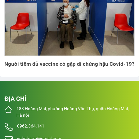
Người tiêm đủ vaccine có gặp di chứng hậu Covid-19?
ĐỊA CHỈ
183 Hoàng Mai, phường Hoàng Văn Thụ, quận Hoàng Mai,
Hà nội
0962.364.141
vnhpharm@gmail.com