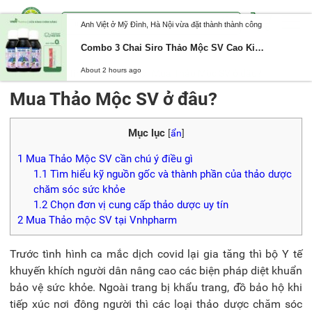
Anh Việt ở Mỹ Đình, Hà Nội vừa đặt thành thành công
Combo 3 Chai Siro Thảo Mộc SV Cao Kinh Giới – Giảm Ho, Tăng Sức Đề Kháng, Giảm Viêm Đường Hô Hấp
About 2 hours ago
Trang chủ
Tin tức - Sự kiện
Mua Thảo Mộc SV ở đâu?
Mua Thảo Mộc SV ở đâu?
Mục lục
[
ẩn
]
1
Mua Thảo Mộc SV cần chú ý điều gì
1.1
Tìm hiểu kỹ nguồn gốc và thành phần của thảo dược
chăm sóc sức khỏe
1.2
Chọn đơn vị cung cấp thảo dược uy tín
2
Mua Thảo mộc SV tại Vnhpharm
Trước tình hình ca mắc dịch covid lại gia tăng thì bộ Y tế
khuyến khích người dân nâng cao các biện pháp diệt khuẩn
bảo vệ sức khỏe. Ngoài trang bị khẩu trang, đồ bảo hộ khi
tiếp xúc nơi đông người thì các loại thảo dược chăm sóc