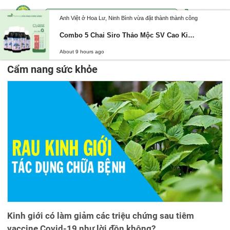
Anh Việt ở Hoa Lư, Ninh Bình vừa đặt thành thành công
Combo 5 Chai Siro Thảo Mộc SV Cao Kinh Giới – Giảm Ho, Tăng Sức Đề Kháng, Giảm Viêm Đường Hô Hấp, Viêm Mũi Dị Ứng
About 9 hours ago
Trang chủ
Cẩm nang sức khỏe
Cẩm nang sức khỏe
Kinh giới có làm giảm các triệu chứng sau tiêm
vaccine Covid-19 như lời đồn không?