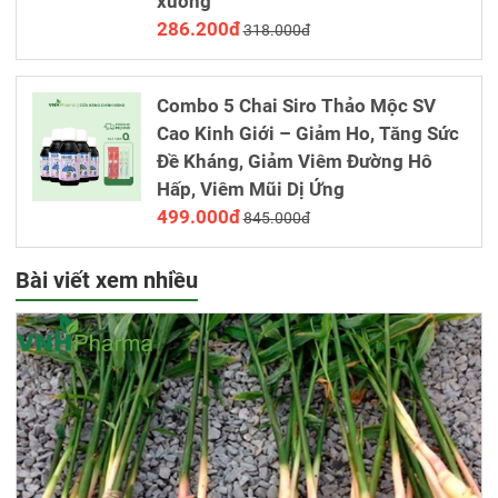
xương
286.200đ
318.000đ
Combo 5 Chai Siro Thảo Mộc SV
Cao Kinh Giới – Giảm Ho, Tăng Sức
Đề Kháng, Giảm Viêm Đường Hô
Hấp, Viêm Mũi Dị Ứng
499.000đ
845.000đ
Bài viết xem nhiều