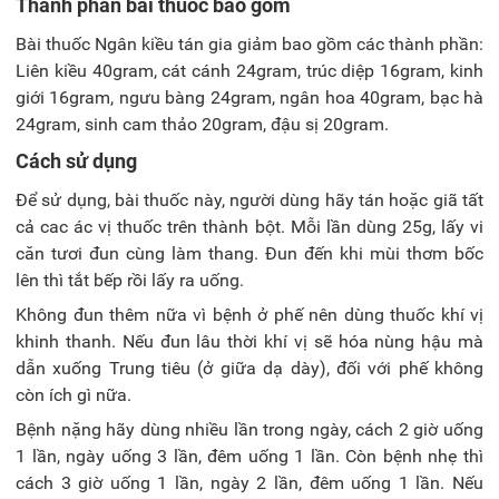
Thành phần bài thuốc bao gồm
Bài thuốc Ngân kiều tán gia giảm bao gồm các thành phần:
Liên kiều 40gram, cát cánh 24gram, trúc diệp 16gram, kinh
giới 16gram, ngưu bàng 24gram, ngân hoa 40gram, bạc hà
24gram, sinh cam thảo 20gram, đậu sị 20gram.
Cách sử dụng
Để sử dụng, bài thuốc này, người dùng hãy tán hoặc giã tất
cả cac ác vị thuốc trên thành bột. Mỗi lần dùng 25g, lấy vi
căn tươi đun cùng làm thang. Đun đến khi mùi thơm bốc
lên thì tắt bếp rồi lấy ra uống.
Không đun thêm nữa vì bệnh ở phế nên dùng thuốc khí vị
khinh thanh. Nếu đun lâu thời khí vị sẽ hóa nùng hậu mà
dẫn xuống Trung tiêu (ở giữa dạ dày), đối với phế không
còn ích gì nữa.
Bệnh nặng hãy dùng nhiều lần trong ngày, cách 2 giờ uống
1 lần, ngày uống 3 lần, đêm uống 1 lần. Còn bệnh nhẹ thì
cách 3 giờ uống 1 lần, ngày 2 lần, đêm uống 1 lần. Nếu