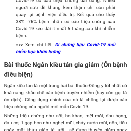
Covid-19 có các triệu chứng dai dẳng. Nhiều
người sức đề kháng kém thậm chí còn phải
quay lại bệnh viện điều trị. Kết quả cho thấy
33% -76% bệnh nhân có các triệu chứng sau
Covid-19 kéo dài ít nhất 6 tháng sau khi nhiễm
bệnh.
=>> Xem chi tiết:
Di chứng hậu Covid-19 mối
hiểm họa khôn lường
Bài thuốc Ngân kiều tán gia giảm (Ôn bệnh
điều biện)
Ngân kiều tán là một trong hai bài thuốc Đông y tốt nhất có
khả năng khắc chế các bệnh truyền nhiễm (hay còn gọi là
ôn dịch). Công dụng chính của nó là chống lại được các
triệu chứng của người mới mắc Covid-19.
Những triệu chứng như sốt, ho khan, mệt mỏi, đau họng,
đau cơ, ít gặp hơn như nghẹt mũi, chảy nước mũi, nôn, tiêu
chảy, mất khứu giác, tê lưỡi… sẽ được thuyên giảm ngay