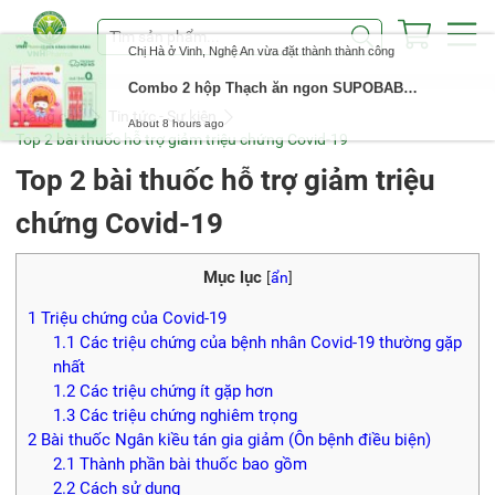
Chị Hà ở Vinh, Nghệ An vừa đặt thành thành công
Combo 2 hộp Thạch ăn ngon SUPOBABY 5IN1 giúp bé ăn ngon, tiêu hóa tốt, tăng sức đề kháng cho bé
About 8 hours ago
Trang chủ
Tin tức - Sự kiện
Top 2 bài thuốc hỗ trợ giảm triệu chứng Covid-19
Top 2 bài thuốc hỗ trợ giảm triệu
chứng Covid-19
Mục lục
[
ẩn
]
1
Triệu chứng của Covid-19
1.1
Các triệu chứng của bệnh nhân Covid-19 thường gặp
nhất
1.2
Các triệu chứng ít gặp hơn
1.3
Các triệu chứng nghiêm trọng
2
Bài thuốc Ngân kiều tán gia giảm (Ôn bệnh điều biện)
2.1
Thành phần bài thuốc bao gồm
2.2
Cách sử dụng