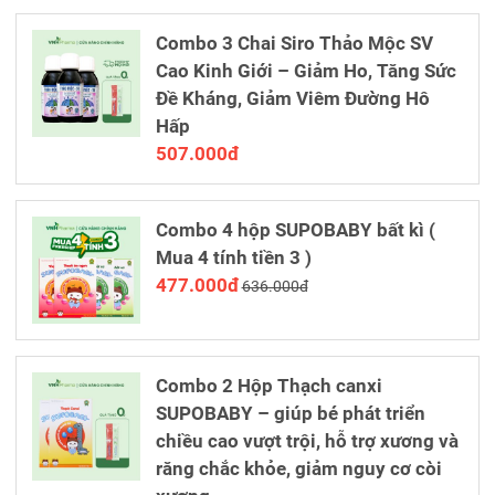
Combo 3 Chai Siro Thảo Mộc SV
Cao Kinh Giới – Giảm Ho, Tăng Sức
Đề Kháng, Giảm Viêm Đường Hô
Hấp
507.000đ
Combo 4 hộp SUPOBABY bất kì (
Mua 4 tính tiền 3 )
477.000đ
636.000đ
Combo 2 Hộp Thạch canxi
SUPOBABY – giúp bé phát triển
chiều cao vượt trội, hỗ trợ xương và
răng chắc khỏe, giảm nguy cơ còi